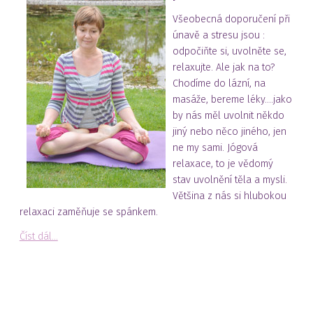
Všeobecná doporučení při
únavě a stresu jsou :
odpočiňte si, uvolněte se,
relaxujte. Ale jak na to?
Chodíme do lázní, na
masáže, bereme léky....jako
by nás měl uvolnit někdo
jiný nebo něco jiného, jen
ne my sami. Jógová
relaxace, to je vědomý
stav uvolnění těla a mysli.
Většina z nás si hlubokou
relaxaci zaměňuje se spánkem.
Číst dál...