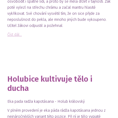
osvobodit i špatné lidi, a proto by se měla držet v tajnosti. Žák
poté vylezl na střechu chrámu a začal mantru hlasitě
vykřikovat. Své chování vysvětil tím, že on sice přijde za
neposlušnost do pekla, ale mnoho jiných bude vykoupeno.
Učitel žákovi odpustil a požehnal.
Číst dál...
Holubice kultivuje tělo i
ducha
Eka pada radža kapotásana - Holub královský
V plném provedení je eka páda rádža kapotásana jednou z
nejnáročnějších variant této pozice. Při ní je tělo vypjaté