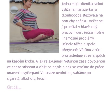
Jedna moje klientka, velmi
vytížená manažerka, si
dlouhodobě stěžovala na
poruchy spánku. Večer se
jí promítal v hlavě celý
pracovní den, řešila možné
i nemožné problémy,
usínala těžce a spala
přerývaně. Většinu z nás
pronásleduje stres a spěch
na každém kroku. A jak relaxujeme? Většinou zase dovolenou
ve snaze stihnout a vidět co nejvíc a pak se vracíme do práce
unavení a vyčerpaní. Ve snaze uvolnit se, saháme po
cigaretě, alkoholu, lécích.
Číst dál...