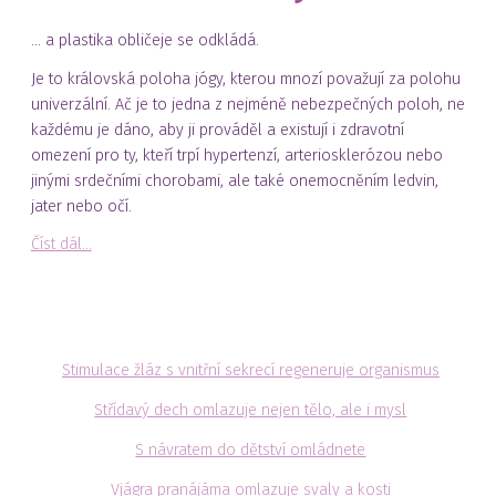
... a plastika obličeje se odkládá.
Je to královská poloha jógy, kterou mnozí považují za polohu
univerzální. Ač je to jedna z nejméně nebezpečných poloh, ne
každému je dáno, aby ji prováděl a existují i zdravotní
omezení pro ty, kteří trpí hypertenzí, arteriosklerózou nebo
jinými srdečními chorobami, ale také onemocněním ledvin,
jater nebo očí.
Číst dál...
Stimulace žláz s vnitřní sekrecí regeneruje organismus
Střídavý dech omlazuje nejen tělo, ale i mysl
S návratem do dětství omládnete
Vjágra pranájáma omlazuje svaly a kosti