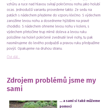
vzhůru a ruce nad hlavou svírají pokrčenou nohu jako holubí
ocas. Jednodušší variantu provedeme takto: Ze sedu na
patách s nádechem přejdeme do vzporu klečmo. S výdechem
zanožíme levou nohu a dosedneme hýžděmi na pravé
chodidlo. S nádechem ohneme levou nohu v koleni, s
výdechem přetočíme trup mírně doleva a levou ruku
položíme na holeň pokrčené zvednuté levé nohy, tu pak
nasměrujeme do levého podpaždí a pravou ruku předpažíme
povýš. Opakujeme na druhou stranu.
Číst dál...
Zdrojem problémů jsme my
sami
... a sami si také můžeme
pomoci