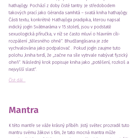
hathajógy. Pochází z doby čisté tantry. Je středobodem
takových prací jako Géranda samhitá – svatá kniha hathajógy.
Části textu, konkrétně Hathajóga pradipika, kterou napsal
indický jogín Svátmaráma v 15.století, jsou v podstatě
sexuologická příručka, v níž se často mluví o hlavním cíli-
rozpálení „tělesného ohně“. Bhudžangásana je zde
vychvalována jako podpalovač . Pokud jogín zaujme tuto
polohu ,kniha tvrdí, že „začne na síle vytrvale nabývat fyzický
oheň“. Následný krok popisuje kniha jako „potěšení, rozkoš a
nejvyšší slast“.
Číst dál...
Mantra
K této mantře se váže krásný příběh. Jistý světec prozradil tuto
mantru svému žákovi s tím, že tato mocná mantra může