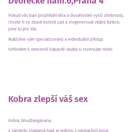
Dvorecké nám.6,Praha 4
Pokud vás baví proplétání těla a dosahování vyšší ohebnosti,
chcete-li se zbavit bolestí zad a zregenerovat vitální funkce,
jsme tu pro Vás.
Nabízíme vám specializovaný a individuální přístup.
Vzhledem k omezené kapacitě studia si rezervujte místo.
Kobra zlepší váš sex
Kobra, bhudžangásana,
v sanskrtu znamená had, je jednou z nejstarších pozic