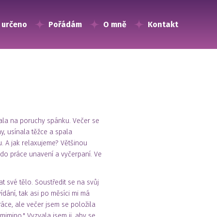
 určeno
Pořádám
O mně
Kontakt
vala na poruchy spánku. Večer se
y, usínala těžce a spala
. A jak relaxujeme? Většinou
 do práce unavení a vyčerpaní. Ve
at své tělo. Soustředit se na svůj
dání, tak asi po měsíci mi má
ráce, ale večer jsem se položila
mimino." Vyzvala jsem ji, aby se