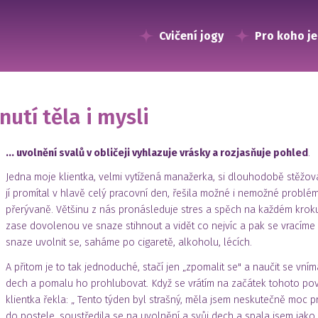
Cvičení jogy
Pro koho je
utí těla i mysli
... uvolnění svalů v obličeji vyhlazuje vrásky a rozjasňuje pohled
.
Jedna moje klientka, velmi vytížená manažerka, si dlouhodobě stěžo
jí promítal v hlavě celý pracovní den, řešila možné i nemožné problém
přerývaně. Většinu z nás pronásleduje stres a spěch na každém kroku
zase dovolenou ve snaze stihnout a vidět co nejvíc a pak se vracíme
snaze uvolnit se, saháme po cigaretě, alkoholu, lécích.
A přitom je to tak jednoduché, stačí jen „zpomalit se" a naučit se vním
dech a pomalu ho prohlubovat. Když se vrátím na začátek tohoto poví
klientka řekla: „ Tento týden byl strašný, měla jsem neskutečně moc p
do postele, soustředila se na uvolnění a svůj dech a spala jsem jako 