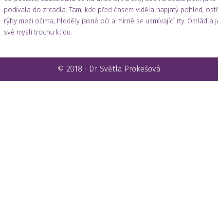
podívala do zrcadla. Tam, kde před časem viděla napjatý pohled, ostř
rýhy mezi očima, hleděly jasné oči a mírně se usmívající rty. Omládla 
své mysli trochu klidu.
© 2018 - Dr. Světla Prokešová